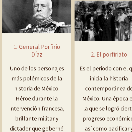
1. General Porfirio
Díaz
2. El porfiriato
Uno de los personajes
Es el periodo con el 
más polémicos de la
inicia la historia
historia de México.
contemporánea d
Héroe durante la
México. Una época 
intervención francesa,
la que se logró cier
brillante militar y
progreso económic
dictador que gobernó
así como pacificar 